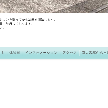
ションを取ってから治療を開始します。
日も診療しております。
い。
ＭＥ
休診日
インフォメーション
アクセス
南大沢駅から当