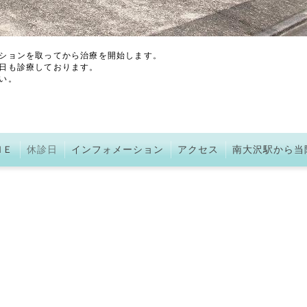
ションを取ってから治療を開始します。
日も診療しております。
い。
ＭＥ
休診日
インフォメーション
アクセス
南大沢駅から当