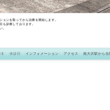
ションを取ってから治療を開始します。
日も診療しております。
い。
ＭＥ
休診日
インフォメーション
アクセス
南大沢駅から当