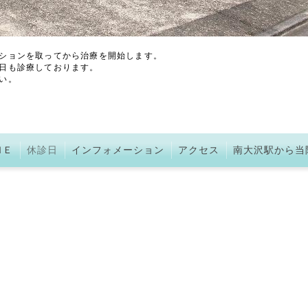
ションを取ってから治療を開始します。
日も診療しております。
い。
ＭＥ
休診日
インフォメーション
アクセス
南大沢駅から当