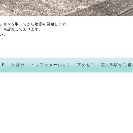
ションを取ってから治療を開始します。
日も診療しております。
い。
ＭＥ
休診日
インフォメーション
アクセス
南大沢駅から当