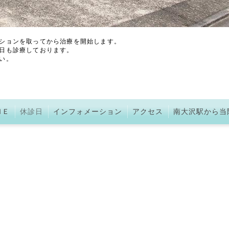
ションを取ってから治療を開始します。
日も診療しております。
い。
ＭＥ
休診日
インフォメーション
アクセス
南大沢駅から当