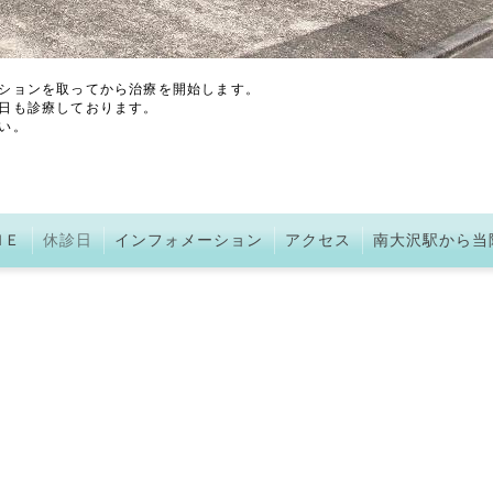
ションを取ってから治療を開始します。
日も診療しております。
い。
ＭＥ
休診日
インフォメーション
アクセス
南大沢駅から当